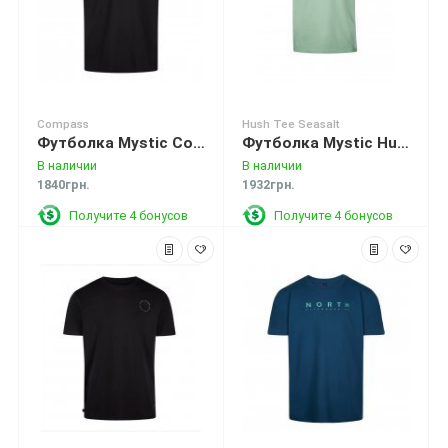
Compass
Hush Tee Seasalt
Футболка Mystic Compass Tee Black
Футболка Mystic Hush Tee Seasalt Green
В наличии
В наличии
1840грн.
1932грн.
Получите 4 бонусов
Получите 4 бонусов