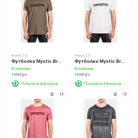
Brand 2.0
Brand 2.0
Футболка Mystic Brand 2.0 Tee Green D. Melee
Футболка Mystic Brand 2.0 Tee Grey Melee
В наличии
В наличии
1656грн.
1656грн.
Получите 4 бонусов
Получите 4 бонусов