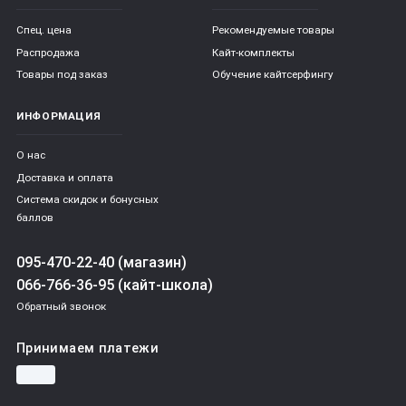
Спец. цена
Рекомендуемые товары
Распродажа
Кайт-комплекты
Товары под заказ
Обучение кайтсерфингу
ИНФОРМАЦИЯ
О нас
Доставка и оплата
Система скидок и бонусных
баллов
095-470-22-40 (магазин)
066-766-36-95 (кайт-школа)
Обратный звонок
Принимаем платежи