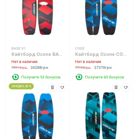
BASE V1
CODE
Кайтборд Ozone BASE V1 (под заказ -20%)
Кайтборд Ozone CODE Freeride Kite Board Blue
Нет в наличии
Нет в наличии
24288грн.
27370грн.
30314грн.
39100грн.
Получите 53 бонусов
Получите 60 бонусов
СКИДКА 20 %