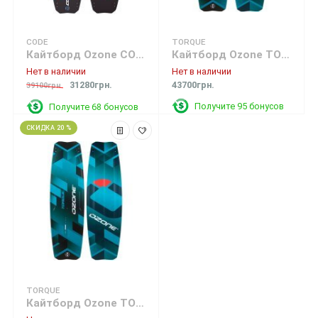
CODE
TORQUE
Кайтборд Ozone CODE Freeride Kite Board Blue (под заказ -20%)
Кайтборд Ozone TORQUE Freestyle Kite Board Blue
Нет в наличии
Нет в наличии
31280грн.
43700грн.
39100грн.
Получите 95 бонусов
Получите 68 бонусов
СКИДКА 20 %
TORQUE
Кайтборд Ozone TORQUE Freestyle Kite Board Blue (под заказ -20%)