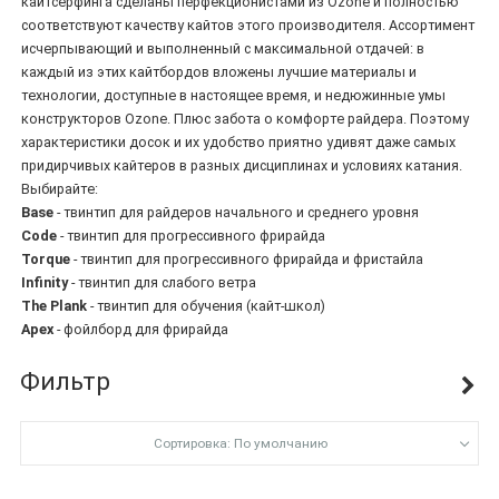
кайтсерфинга сделаны перфекционистами из Ozone и полностью
соответствуют качеству кайтов этого производителя. Ассортимент
исчерпывающий и выполненный с максимальной отдачей: в
каждый из этих кайтбордов вложены лучшие материалы и
технологии, доступные в настоящее время, и недюжинные умы
конструкторов Ozone. Плюс забота о комфорте райдера. Поэтому
характеристики досок и их удобство приятно удивят даже самых
придирчивых кайтеров в разных дисциплинах и условиях катания.
Выбирайте:
Base
- твинтип для райдеров начального и среднего уровня
Code
- твинтип для прогрессивного фрирайда
Torque
- твинтип для прогрессивного фрирайда и фристайла
Infinity
- твинтип для слабого ветра
The Plank
- твинтип для обучения (кайт-школ)
Apex
- фойлборд для фрирайда
Фильтр
Сортировка: По умолчанию