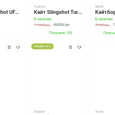
Turbine
Misfit
Кайт Slingshot UFO V2 Green Акция -25%
Кайт Slingshot Turbine Light Wind
В наличии
В наличии
46000грн.
1
115000грн.
26680грн.
Получите 100
Получи
бонусов
СКИДКА 42 %
Asylum
Seek