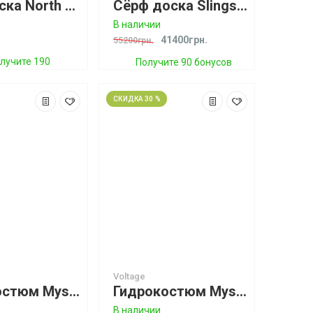
Винг доска North Seek Foil Board (спец. цена)
Сёрф доска Slingshot Tyrant 6'0”
В наличии
41400грн.
55200грн.
лучите 190
Получите 90 бонусов
бонусов
СКИДКА 30 %
Voltage
Гидрокостюм Mystic Voltage 6/5/4 D/L Crosstech
Гидрокостюм Mystic Voltage High Voltage 4/3 D/L Fullsuit
В наличии