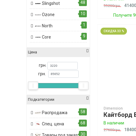
48
Slingshot
41400
55200грн.
10
Ozone
Получите 9
1
North
СКИДКА 33 %
9
Core
Цена
грн.
грн.
Подкатегории
Dimension
58
Распродажа
68
В наличии
Спец. цена
18400
27600грн.
30
Товары под заказ