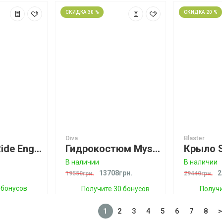
СКИДКА 30 %
СКИДКА 20 %
Diva
Blaster
Перчатки Ride Engine 5mm Onsent Neo Glove (спеццена)
Гидрокостюм Mystic Winter Diva 4/3 D/L Fullsuit Backzip Teel Women
В наличии
В наличии
13708грн.
2
19550грн.
29440грн.
 бонусов
Получите 30 бонусов
Получи
1
2
3
4
5
6
7
8
>