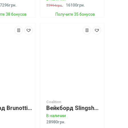
7296грн.
16100грн.
22954грн.
те 38 бонусов
Получите 35 бонусов
Coalition
Кайтборд Brunotti Riptide
Вейкборд Slingshot Coalition 2024 (спец. цена)
В наличии
28980грн.