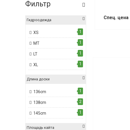
Фильтр
Спец. цена
Гидроодежда
1
XS
1
MT
1
LT
1
XL
Длина доски
1
136cm
2
138cm
1
145cm
Площадь кайта