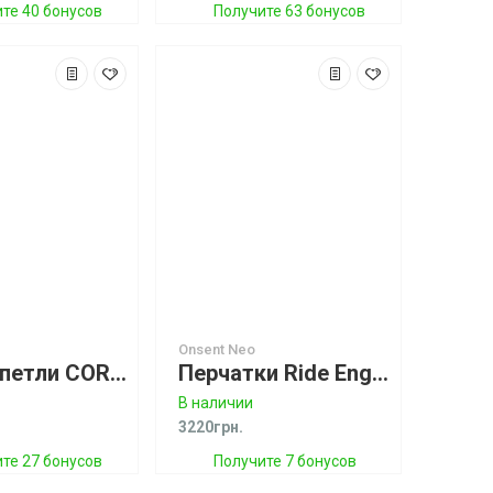
те 40 бонусов
Получите 63 бонусов
Onsent Neo
Пады и петли CORE Union Pro 4 Boardset Pads & Straps Спеццена!
Перчатки Ride Engine 2mm Onsen Neo Glove (спеццена)
В наличии
3220грн.
те 27 бонусов
Получите 7 бонусов