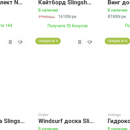
Фоил комплект North Sonar Carbon Foil Edition CF85 Black
Кайтборд Slingshot Asylum
В наличии
В наличии
16100грн.
87400грн.
27600грн.
те 144
По
Получите 35 бонусов
усов
СКИДКА 40 %
СКИДКА 20 %
Dialer
Voltage
Сёрф доска Slingshot Screamer
Windsurf доска Slingshot Dialer
В наличии
В наличии