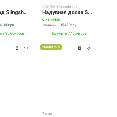
AIR-TECH Crossbreed
Кайтборд Slingshot Misfit 2016
Надувная доска SUP Slingshot Crossbreed 11‘ Airtech Package w/ SUP WINDer - Blue
В наличии
6100грн.
35420грн.
50600грн.
те 35 бонусов
Получите 77 бонусов
СКИДКА 25 %
Tyrant