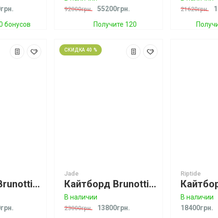
грн.
55200грн.
1
92000грн.
21620грн.
0 бонусов
Получите 120
Получи
бонусов
СКИДКА 40 %
Jade
Riptide
Кайтборд Brunotti Dimension
Кайтборд Brunotti Jade
В наличии
В наличии
грн.
13800грн.
18400грн.
23000грн.