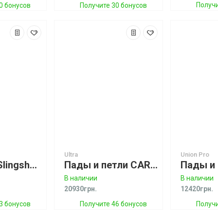
Получи
0 бонусов
Получите 30 бонусов
Ultra
Union Pro
Вейкборд Slingshot Contrast 2024 (спец. цена)
Пады и петли CARVED Boardset Pads & Straps Ultra 2 L Спеццена!
В наличии
В наличии
20930грн.
12420грн.
3 бонусов
Получите 46 бонусов
Получи