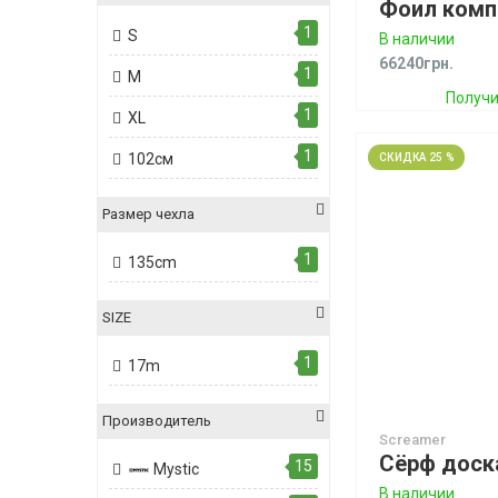
1
S
В наличии
66240грн.
1
M
Получи
1
XL
бон
1
102см
СКИДКА 25 %
Размер чехла
1
135cm
SIZE
1
17m
Производитель
Screamer
15
Mystic
В наличии