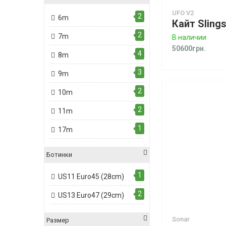
UFO V2
2
6m
2
7m
В наличии
50600грн.
4
8m
3
9m
2
10m
2
11m
1
17m
Ботинки
1
US11 Euro45 (28cm)
2
US13 Euro47 (29cm)
Sonar
Размер