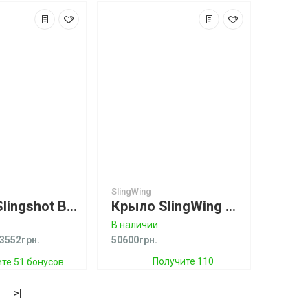
SlingWing
Крыло Slingshot Blaster V1
Крыло SlingWing V2 Green Спеццена!
В наличии
3552грн.
50600грн.
Получите 110
те 51 бонусов
бонусов
>|