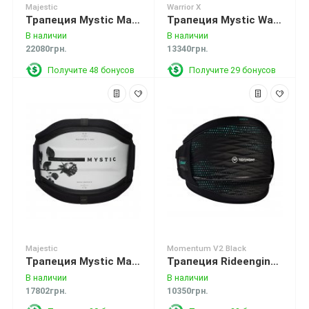
Majestic
Warrior X
Трапеция Mystic Majestic Waist Harness Sand
Трапеция Mystic Warrior X Waist Harness Black (Без крюка)
В наличии
В наличии
22080грн.
13340грн.
Получите 48 бонусов
Получите 29 бонусов
Majestic
Momentum V2 Black
Трапеция Mystic Majestic Waist Harness White
Трапеция Rideengine Momentum V2 Black Harness
В наличии
В наличии
17802грн.
10350грн.