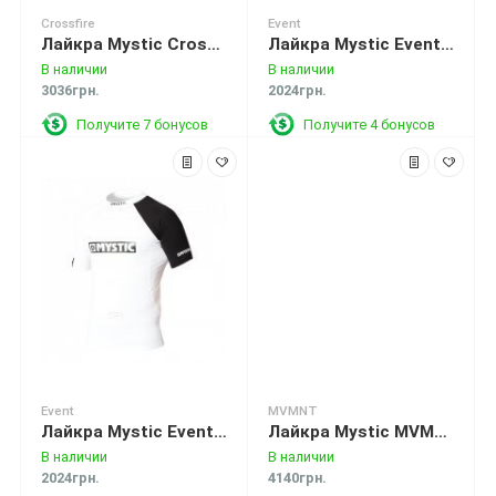
Crossfire
Event
Лайкра Mystic Crossfire L/S Rashvest Teal
Лайкра Mystic Event Rash Vest S/S (Один размер M-L-XL) Black
В наличии
В наличии
3036грн.
2024грн.
Получите 7 бонусов
Получите 4 бонусов
Event
MVMNT
Лайкра Mystic Event Rash Vest S/S (Один размер M-L-XL) White
Лайкра Mystic MVMNT Quickdry L/S Navy
В наличии
В наличии
2024грн.
4140грн.