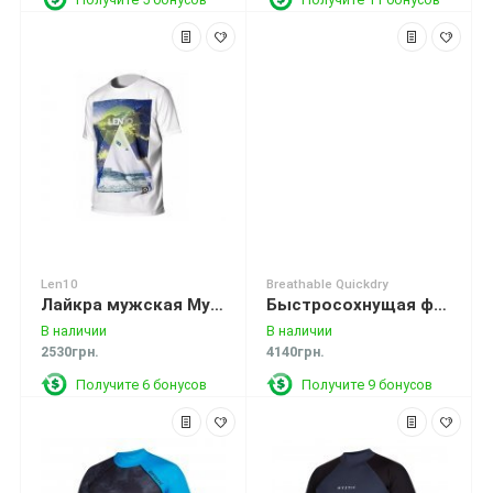
Len10
Breathable Quickdry
Лайкра мужская Mystic Len10 Quick Dry S/S White
Быстросохнущая футболка Mystic SUP Breathable Quickdry Vest L/S Navy
В наличии
В наличии
2530грн.
4140грн.
Получите 6 бонусов
Получите 9 бонусов