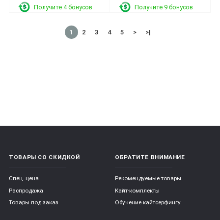
Получите 4 бонусов
Получите 9 бонусов
1
2
3
4
5
>
>|
ТОВАРЫ СО СКИДКОЙ
ОБРАТИТЕ ВНИМАНИЕ
Спец. цена
Рекомендуемые товары
Распродажа
Кайт-комплекты
Товары под заказ
Обучение кайтсерфингу