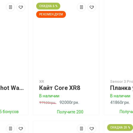
СКИДКА 6 %
РЕКОМЕНДУЕМ
XR
Sensor 3 Pr
Кайт Slingshot Wave SST
Кайт Core XR8
В наличии
В наличии
92000грн.
41860грн.
97520грн.
5 бонусов
Получи
Получите 200
бонусов
СКИДКА 20 %