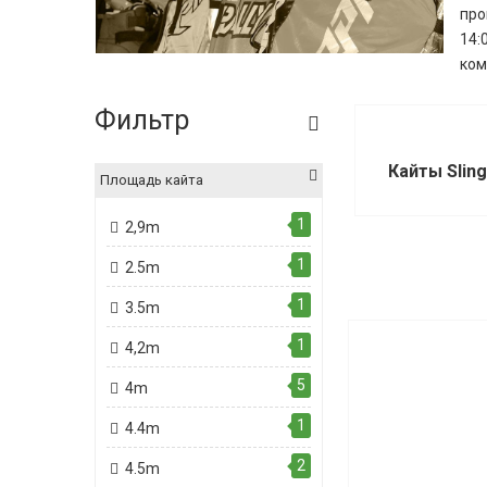
про
14:
ком
Фильтр
Кайты Slin
Площадь кайта
1
2,9m
1
2.5m
1
3.5m
1
4,2m
5
4m
1
4.4m
2
4.5m