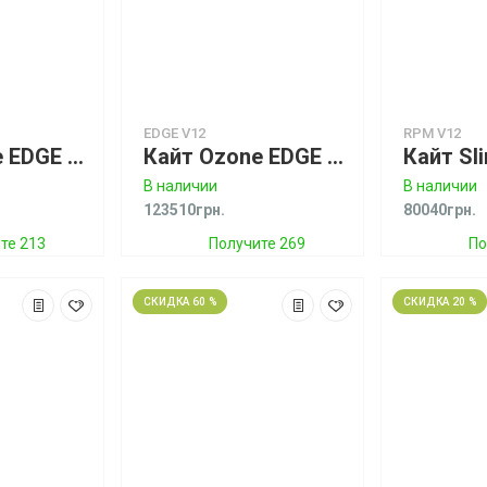
EDGE V12
RPM V12
Кайт Ozone EDGE V11 Orange Kite only
Кайт Ozone EDGE V12 Ruby Red/White Kite only
В наличии
В наличии
123510грн.
80040грн.
те 213
Получите 269
По
усов
бонусов
СКИДКА 60 %
СКИДКА 20 %