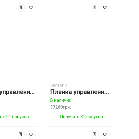
o
Sensor 3
Планка управления CORE SENSOR 3 Pro Bar Carbon, Tectanium® Lines, 52cm/18-24m,Short Leash
Планка управления CORE SENSOR 3S Bar (52cm/24m, Short Leash)
В наличии
37260грн.
те 91 бонусов
Получите 81 бонусов