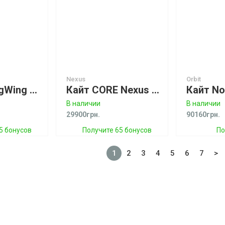
Nexus
Orbit
Крыло SlingWing V2 Orange Спеццена!
Кайт CORE Nexus Б/У
В наличии
В наличии
29900грн.
90160грн.
5 бонусов
Получите 65 бонусов
По
1
2
3
4
5
6
7
>