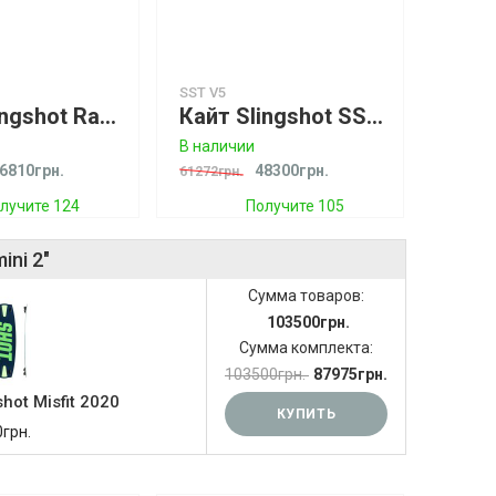
SST V5
Кайт Slingshot Raptor V1
Кайт Slingshot SST V5 Спеццена!
В наличии
6810грн.
48300грн.
61272грн.
лучите 124
Получите 105
бонусов
бонусов
ni 2"
Сумма товаров:
103500грн.
Сумма комплекта:
103500грн.
87975грн.
hot Misfit 2020
КУПИТЬ
грн.