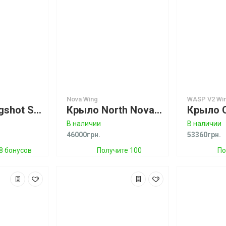
Nova Wing
WASP V2 Wi
Крыло Slingshot SlingWing V3
Крыло North Nova Wing
В наличии
В наличии
46000грн.
53360грн.
8 бонусов
Получите 100
По
бонусов