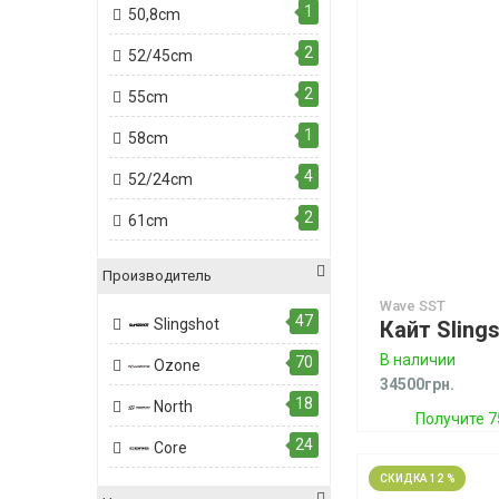
1
50,8cm
2
52/45cm
2
55cm
1
58cm
4
52/24cm
2
61cm
Производитель
Wave SST
47
Slingshot
В наличии
70
Ozone
34500грн.
18
North
Получите 7
24
Core
СКИДКА 12 %