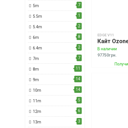
7
5m
1
5.5m
2
5.4m
EDGE V11
8
6m
2
6.4m
В наличии
97750грн.
7
7m
Получи
11
8m
бон
14
9m
14
10m
5
11m
6
12m
3
13m