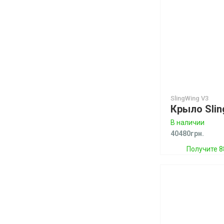
SlingWing V3
В наличии
40480грн.
Получите 8