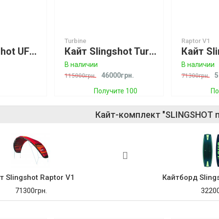
Turbine
Raptor V1
Кайт Slingshot UFO V2 Green Акция -25%
Кайт Slingshot Turbine Light Wind
В наличии
В наличии
46000грн.
5
115000грн.
71300грн.
Получите 100
По
бонусов
Кайт-комплект "SLINGSHOT mi
т Slingshot Raptor V1
Кайтборд Slings
71300грн.
32200