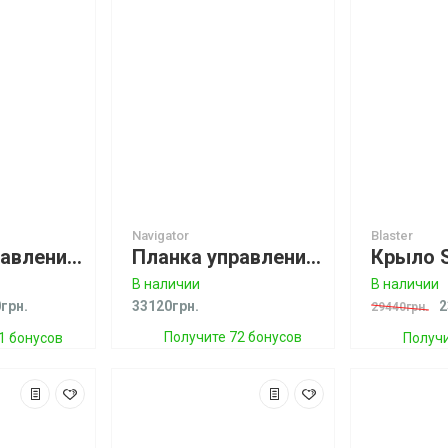
Navigator
Blaster
Планка управления CORE SENSOR 3S Plus Bar (52cm/18-24m, Ceramic Bearing, Short Leash)
Планка управления North Navigator Control System
В наличии
В наличии
грн.
33120грн.
2
29440грн.
Получите 72 бонусов
1 бонусов
Получи