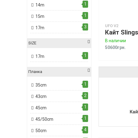
1
14m
1
15m
UFO V2
3
17m
В наличии
SIZE
50600грн.
1
17m
Планка
1
35cm
2
43cm
1
45cm
Кай
1
45/50cm
4
50cm