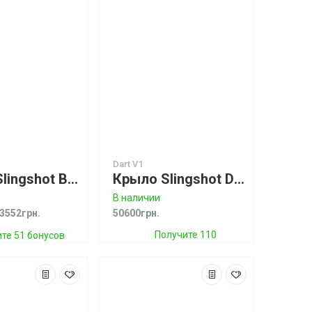
Dart V1
Крыло Slingshot Blaster V1
Крыло Slingshot Dart V1 Спеццена!
В наличии
3552грн.
50600грн.
Получите 110
те 51 бонусов
бонусов