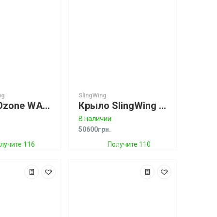
ng
SlingWing
Крыло Ozone WASP V2 Wing with bag and waist leash
Крыло SlingWing V2 Green Спеццена!
В наличии
50600грн.
лучите 116
Получите 110
бонусов
бонусов