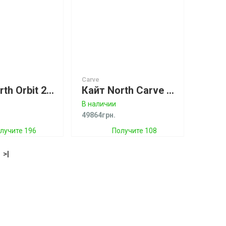
Carve
Кайт North Orbit 2022
Кайт North Carve 2021 (под заказ -20%)
В наличии
49864грн.
лучите 196
Получите 108
бонусов
бонусов
>|