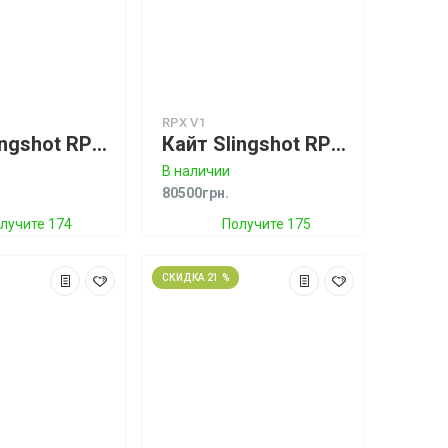
RPX V1
Кайт Slingshot RPM V12
Кайт Slingshot RPX V1
В наличии
80500грн.
лучите 174
Получите 175
бонусов
бонусов
СКИДКА 21 %