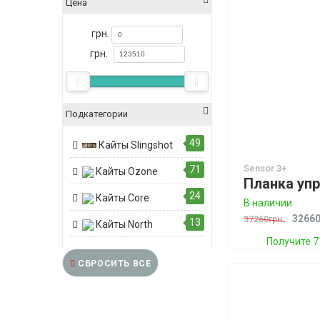
Цена
грн.
грн.
Подкатегории
49
Кайты Slingshot
Sensor 3+
71
Кайты Ozone
24
Кайты Core
В наличии
32660
37260грн.
13
Кайты North
Получите 7
СБРОСИТЬ ВСЕ