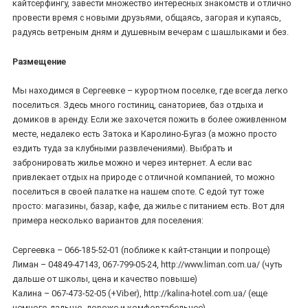
кайтсерфингу, завести множество интересных знакомств и отлично
провести время с новыми друзьями, общаясь, загорая и купаясь,
радуясь ветреным дням и душевным вечерам с шашлыками и без.
Размещение
Мы находимся в Сергеевке – курортном поселке, где всегда легко
поселиться. Здесь много гостиниц, санаториев, баз отдыха и
домиков в аренду. Если же захочется пожить в более оживленном
месте, недалеко есть Затока и Каролино-Бугаз (а можно просто
ездить туда за клубными развлечениями). Выбрать и
забронировать жилье можно и через интернет. А если вас
привлекает отдых на природе с отличной компанией, то можно
поселиться в своей палатке на нашем споте. С едой тут тоже
просто: магазины, базар, кафе, да жилье с питанием есть. Вот для
примера несколько вариантов для поселения:
Сергеевка – 066-185-52-01 (поближе к кайт-станции и попроще)
Лиман – 04849-47143, 067-799-05-24, http://www.liman.com.ua/ (чуть
дальше от школы, цена и качество повыше)
Калина – 067-473-52-05 (+Viber), http://kalina-hotel.com.ua/ (еще
немного дальше, дороже и комфортабельнее)