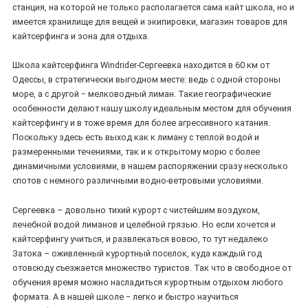
станция, на которой не только располагается сама кайт школа, но и
имеется хранилище для вещей и экипировки, магазин товаров для
кайтсерфинга и зона для отдыха.
Школа кайтсерфинга Windrider-Сергеевка находится в 60 км от
Одессы, в стратегически выгодном месте: ведь с одной стороны
море, а с другой − мелководный лиман. Такие географические
особенности делают нашу школу идеальным местом для обучения
кайтсерфингу и в тоже время для более агрессивного катания.
Поскольку здесь есть выход как к лиману с теплой водой и
размеренными течениями, так и к открытому морю с более
динамичными условиями, в нашем распоряжении сразу несколько
спотов с немного различными водно-ветровыми условиями.
Сергеевка – довольно тихий курорт с чистейшим воздухом,
лечебной водой лиманов и целебной грязью. Но если хочется и
кайтсерфингу учиться, и развлекаться вовсю, то тут недалеко
Затока – оживленный курортный поселок, куда каждый год
отовсюду съезжается множество туристов. Так что в свободное от
обучения время можно насладиться курортным отдыхом любого
формата. А в нашей школе − легко и быстро научиться