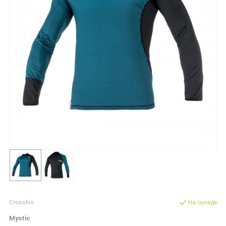
Crossfire
На складе
Mystic