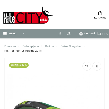
КОРЗИНА
МЕНЮ
РУССКИЙ
ГРН.
Главная
Кайтсерфинг
Кайты
Кайты Slingshot
Кайт Slingshot Turbine 2018
СКИДКА 44 %