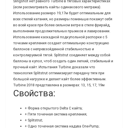
Slingshot нет равного Turbine в тяговых характеристиках
(если рассматривать кайты одинакового метража).
Использование размеро 19,17м будет оптимальным для
всех стилей катания, но размеры поменьше покажут себя
во всей красе при более сильном ветре в стиле фрирайд,
выполнении продолжительных прыжков и лавировании.
Использование каскадной подкупольной распорки с 5
точками крепления создает оптимальную конструкцию
баллонов с непревзойденной стабильностью и
контролируемой тягой. Splitstrut соединяет между собой
баллоны в купол, чтоб создать один легкий, стабильный и
прочный кайт. Испытания Turbine доказали что
технология Splitstrut оптимизирует передачу тяги при
большой нагрузке и делает кайт более эффективным.
Turbine 2018 представлена в размерах: 13, 15, 17, 19м
Свойства:
+ Форма открытого Delta C кайта;
+ Пяти точечная система крепления;
+ Splitstrut;
+ Одно точечная система надува One-Pump;