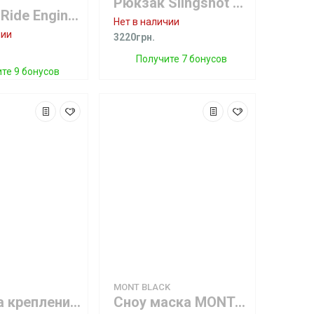
Рюкзак Slingshot Back Pack
Рюкзак Ride Engine Rover Back Pack Grey
Нет в наличии
чии
3220грн.
Получите 7 бонусов
те 9 бонусов
MONT BLACK
Система крепления лиша Handlepass System Fix
Сноу маска MONT BLACK back rainbow