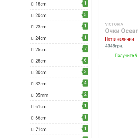
1
18cm
5
20cm
VICTORIA
1
23cm
1
24cm
Нет в наличии
4048грн.
7
25cm
Получите 9
6
28cm
3
30cm
4
32cm
2
35mm
1
61cm
1
66cm
1
71cm