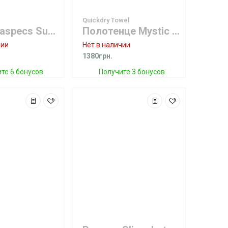
Quickdry Towel
Очки Seaspecs Sunset Specs
Полотенце Mystic Quickdry Towel Grey
чии
Нет в наличии
1380грн.
те 6 бонусов
Получите 3 бонусов