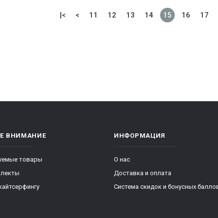
|<
<
11
12
13
14
15
16
17
ТЕ ВНИМАНИЕ
ИНФОРМАЦИЯ
уемые товары
О нас
плекты
Доставка и оплата
кайтсерфингу
Система скидок и бонусных балло