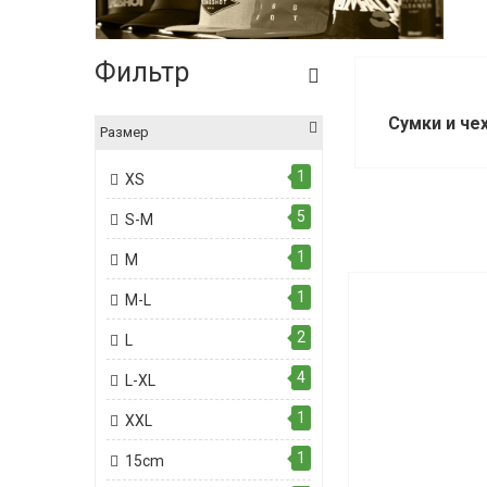
Фильтр
Сумки и че
Размер
1
XS
5
S-M
1
M
1
M-L
2
L
4
L-XL
1
XXL
1
15cm