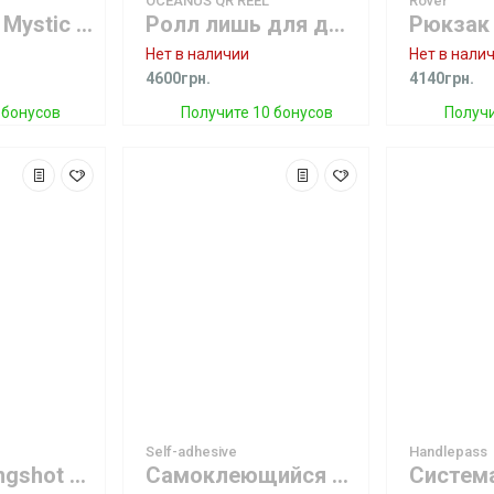
OCEANUS QR REEL
Rover
Полотенце Mystic Quickdry Towel Mint
Ролл лишь для доски OCEANUS QR REEL ReEnforced
Нет в наличии
Нет в нали
4600грн.
4140грн.
 бонусов
Получите 10 бонусов
Получи
Self-adhesive
Handlepass
Рюкзак Slingshot Per Diem Backpack
Самоклеющийся KiteFix Self-adhesive Dacron Tape