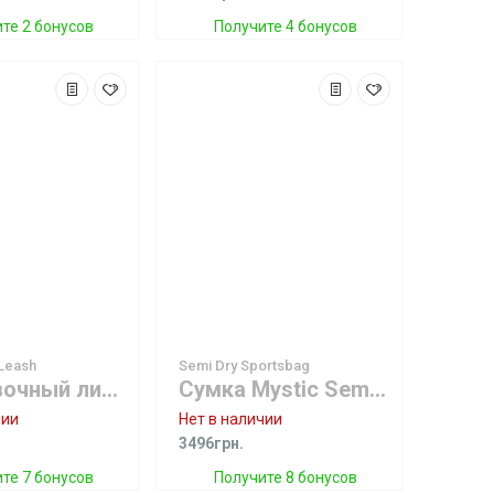
те 2 бонусов
Получите 4 бонусов
Leash
Semi Dry Sportsbag
Страховочный лиш Mystic Handle Pass Leash Neo Black/White
Сумка Mystic Semi Dry Sportsbag Black
чии
Нет в наличии
3496грн.
те 7 бонусов
Получите 8 бонусов