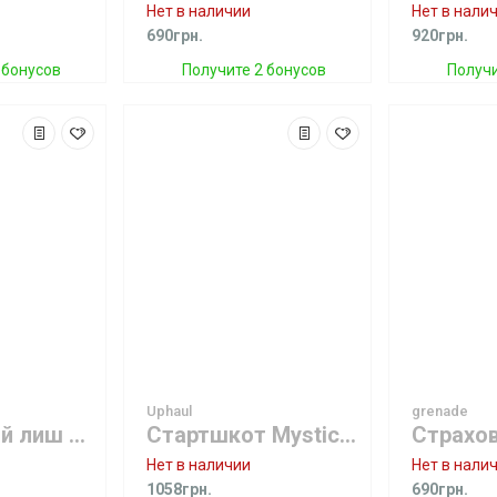
Нет в наличии
Нет в нали
690грн.
920грн.
 бонусов
Получите 2 бонусов
Получи
Uphaul
grenade
Спиралевый лиш Mystic Kite Coiled Leash
Стартшкот Mystic Uphaul Foam Grip Blue
Нет в наличии
Нет в нали
1058грн.
690грн.