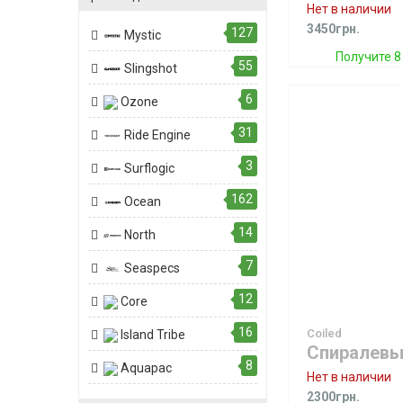
Нет в наличии
3450грн.
127
Mystic
Получите 8
55
Slingshot
6
Ozone
31
Ride Engine
3
Surflogic
162
Ocean
14
North
7
Seaspecs
12
Core
16
Coiled
Island Tribe
8
Aquapac
Нет в наличии
2300грн.