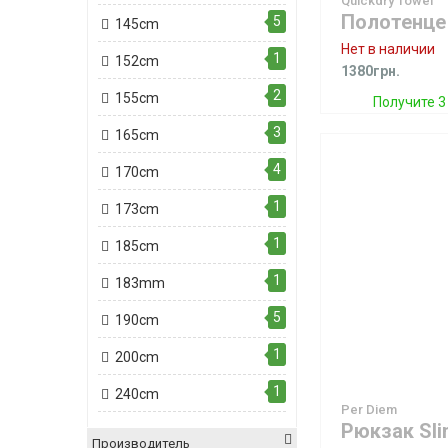
Quickdry Towel
5
145cm
Нет в наличии
1
152cm
1380грн.
2
155cm
Получите 3
3
165cm
4
170cm
1
173cm
1
185cm
1
183mm
5
190cm
1
200cm
1
240cm
Per Diem
Производитель