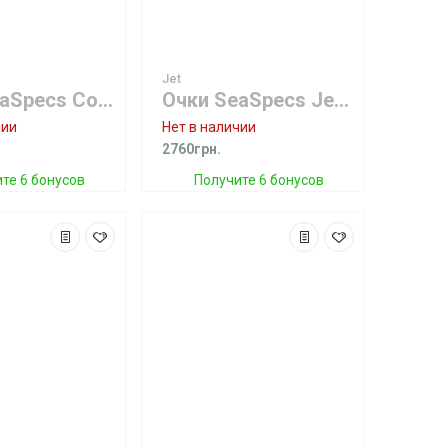
Jet
Очки SeaSpecs Copper Blaze Specs
Очки SeaSpecs Jet Specs
чии
Нет в наличии
2760грн.
те 6 бонусов
Получите 6 бонусов