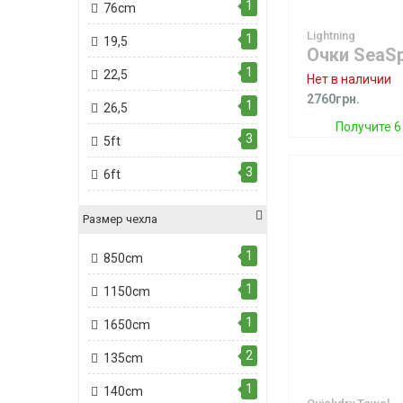
1
76cm
Lightning
1
19,5
1
22,5
Нет в наличии
2760грн.
1
26,5
Получите 6
3
5ft
3
6ft
Размер чехла
1
850cm
1
1150cm
1
1650cm
2
135cm
1
140cm