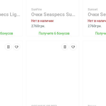
SunFire
Sunset
Очки SeaSpecs Lightning Specs
Очки Seaspecs SunFire Specs
Нет в наличии
Нет в нали
2760грн.
2760грн.
 бонусов
Получите 6 бонусов
Получи