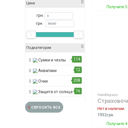
Цена
Получите 5
грн.
грн.
Подкатегории
114
Сумки и чехлы
12
Аквапаки
208
Очки
16
Защита от солнца
Handlepass
СБРОСИТЬ ВСЕ
Нет в наличии
1932грн.
Получите 4