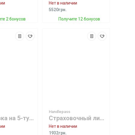
чии
Нет в наличии
5520грн.
те 2 бонусов
Получите 12 бонусов
Handlepass
Страховка на 5-тую стопу Wave grenade
Страховочный лиш Handlepass Leash BLUE
чии
Нет в наличии
1932грн.