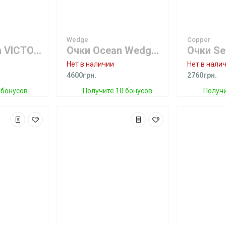
Wedge
Copper
Очки Ocean VICTORIA bamboo dark brown with Revo green
Очки Ocean Wedge 5-Layers brown with green revo
Нет в наличии
Нет в нали
4600грн.
2760грн.
 бонусов
Получите 10 бонусов
Получи