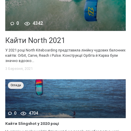
0
4342
Кайти North 2021
У 2021 році North Kiteboarding представила лінійку чудових балонних
кайтів: Orbit, Carve, Reach і Pulse. Конструкції Орбіта й Карва були
значно вдоско...
3 Березня, 2021
Огляди
0
4704
Кайти Slingshot у 2020 році