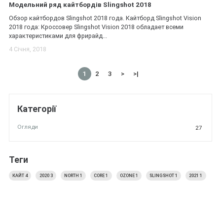
Модельний ряд кайтбордів Slingshot 2018
Обзор кайтбордов Slingshot 2018 года. Кайтборд Slingshot Vision
2018 года: Кроссовер Slingshot Vision 2018 обладает всеми
характеристиками для фрирайд...
4 Січня, 2018
1
2
3
>
>|
Категорії
Огляди
27
Теги
КАЙТ
4
2020
3
NORTH
1
CORE
1
OZONE
1
SLINGSHOT
1
2021
1