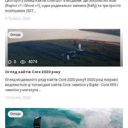
Цьогоріч у лінійці кайтів Слінгшот 6 моделей: дві абсолютно нові
(Raptor v1 і Ghost v1), одна радикально змінена (Rally) та три просто
поліпшених (SST...
9 Травня, 2020
Огляди
0
4074
Огляд кайтів Core 2020 року
Огляд модельного ряду кайтів Core 2020 рокуУ 2020 році яскраво
виділяються ці топ-моделі кайтів Core: чемпіон у BigAir - Core XR6 і
чемпіон у мегалупа...
15 Квітня, 2020
Огляди