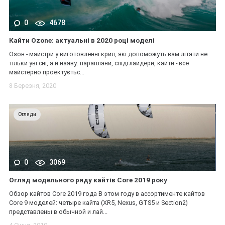
0
4678
Кайти Ozone: актуальні в 2020 році моделі
Озон - майстри у виготовленні крил, які допоможуть вам літати не
тільки уві сні, а й наяву: параплани, спідглайдери, кайти - все
майстерно проектуєтьс...
8 Березня, 2020
Огляди
0
3069
Огляд модельного ряду кайтів Core 2019 року
Обзор кайтов Core 2019 года В этом году в ассортименте кайтов
Core 9 моделей: четыре кайта (XR5, Nexus, GTS5 и Section2)
представлены в обычной и лай...