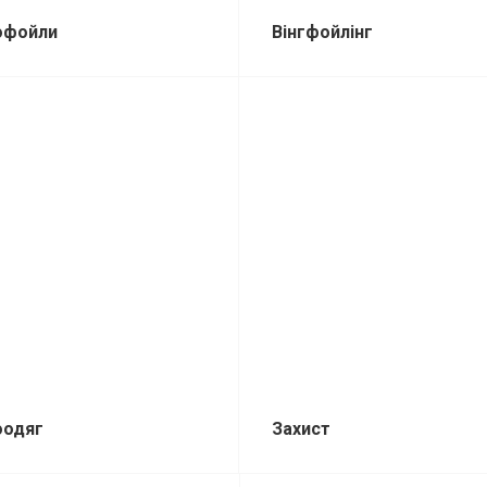
офойли
Вінгфойлінг
оодяг
Захист