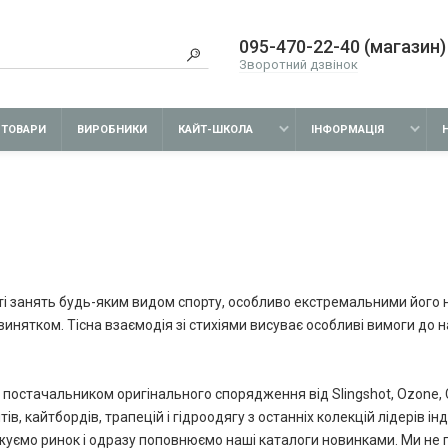
095-470-22-40 (магазин)
Зворотний дзвінок
 ТОВАРИ
ВИРОБНИКИ
КАЙТ-ШКОЛА
ІНФОРМАЦІЯ
і занять будь-яким видом спорту, особливо екстремальними його на
 винятком. Тісна взаємодія зі стихіями висуває особливі вимоги до 
 постачальником оригінального спорядження від Slingshot, Ozone, Cor
, кайтбордів, трапецій і гідроодягу з останніх колекцій лідерів інд
жуємо ринок і одразу поповнюємо наші каталоги новинками. Ми не 