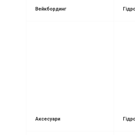
Вейкбординг
Гідр
Аксесуари
Гідр