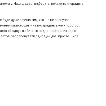
опомогу. Наші фахівці підберуть, покажуть і порадять
Це буде дуже зручно тим, хто ще не опанував
авчання кайтсерфінгу на пострадянському просторі.
асто об'єднує любителів водно-повітряних видів
у, готові запропонувати однодумцям і просто щире