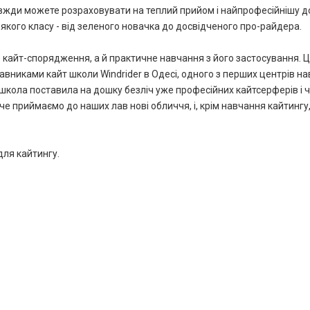
завжди можете розраховувати на теплий прийом і найпрофесійнішу д
якого класу - від зеленого новачка до досвідченого про-райдера.
не кайт-спорядження, а й практичне навчання з його застосування. 
авниками кайт школи Windrider в Одесі, одного з перших центрів н
школа поставила на дошку безліч уже професійних кайтсерферів і ч
че приймаємо до наших лав нові обличчя, і, крім навчання кайтинг
для кайтингу.