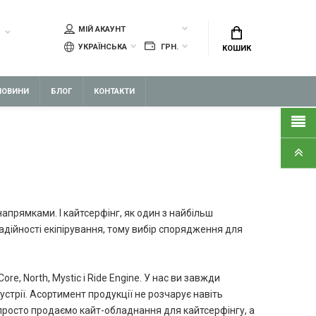
МІЙ АКАУНТ
УКРАЇНСЬКА
ГРН.
КОШИК
НОВИНИ
БЛОГ
КОНТАКТИ
прямками. І кайтсерфінг, як один з найбільш
надійності екіпірування, тому вибір спорядження для
e, North, Mystic і Ride Engine. У нас ви завжди
устрії. Асортимент продукції не розчарує навіть
просто продаємо кайт-обладнання для кайтсерфінгу, а