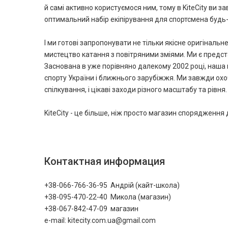
й самі активно користуємося ним, тому в KiteCity ви 
оптимальний набір екіпірування для спортсмена будь-
І ми готові запропонувати не тільки якісне оригіналь
мистецтво катання з повітряними зміями. Ми є предст
Заснована в уже порівняно далекому 2002 році, наша 
спорту України і ближнього зарубіжжя. Ми завжди охо
спілкування, і цікаві заходи різного масштабу та рівня.
KiteCity - це більше, ніж просто магазин спорядження 
Контактная информация
+38-066-766-36-95 Андрій (кайт-школа)
+38-095-470-22-40 Микола (магазин)
+38-067-842-47-09 магазин
e-mail: kitecity.com.ua@gmail.com