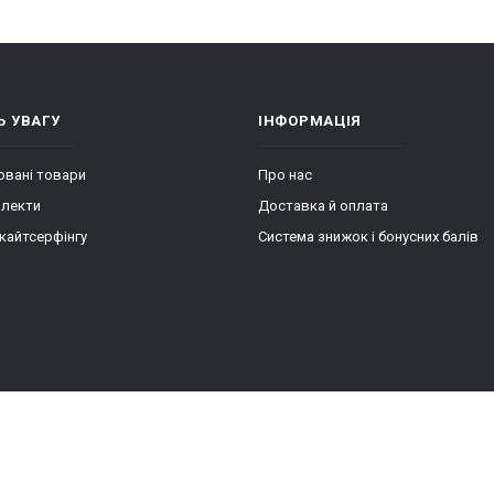
Ь УВАГУ
ІНФОРМАЦІЯ
вані товари
Про нас
плекти
Доставка й оплата
кайтсерфінгу
Система знижок і бонусних балів