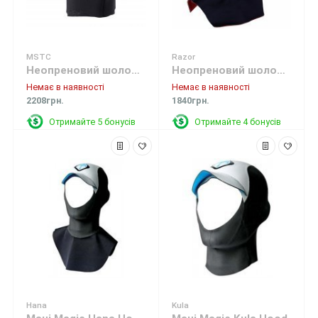
MSTC
Razor
Неопреновий шолом Mystic MSTC Freeze hood Black 3мм
Неопреновий шолом Mystic Razor hood Extreme Black
Немає в наявності
Немає в наявності
2208грн.
1840грн.
Отримайте 5 бонусів
Отримайте 4 бонусів
Hana
Kula