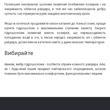
Полегшені неопренові шоломи зазвичай позбавлені козирків і не
закривають обличчя райдера, в той же час забезпечуючи добру
чутність і не стримуючи рухів завдяки анатомічному крою.
Якщо ж хочеться продовжити сезон катання до пізньої осені, краще
купити гідрошолом з максимальним ступенем захисту. Закриті
гідрошоломи зазвичай мають козирки, що перешкоджають
попаданню води в очі, а також нерідко закривають ніс і обличчя
райдера, дозволяючи кататися навіть у дуже низьких температурах.
Вибирайте
Авжеж, вибір гідрошолома - особиста справа кожного райдера. Але,
як і будь-який інший предмет кайтерського спорядження, шолом
повинен бути максимально комфортним, функціональним і міцним.