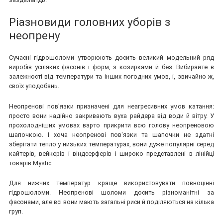
Ріазновиди головних уборів з
неопрену
Сучасні гідрошоломи утворюють досить великий модельний ряд
виробів усіляких фасонів і форм, з козирками й без. Вибирайте в
залежності від температури та інших погодних умов, і, звичайно ж,
своїх уподобань.
Неопренові пов'язки призначені для неагресивних умов катання:
просто вони надійно закривають вуха райдера від води й вітру. У
прохолодніших умовах варто прикрити всю голову неопреновою
шапочкою. І хоча неопренові пов'язки та шапочки не здатні
зберігати тепло у низьких температурах, вони дуже популярні серед
кайтерів, вейкерів і віндсерферів і широко представлені в лінійці
товарів Mystic.
Для нижчих температур краще використовувати повноцінні
гідрошоломи. Неопренові шоломи досить різноманітні за
фасонами, але всі вони мають загальні риси й поділяються на кілька
груп.