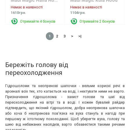
Maui Magic Hana Hood Extreme Surf
Maui Magic Kula Hood
Немає в наявності
Немає в наявності
1610грн.
1104грн.
Отримайте 4 бонусів
Отримайте 2 бонусів
1
2
3
>
>|
Бережіть голову від
переохолодження
Гідрошоломи та неопренові шапочки - вельми корисні речі в
арсеналі всіх тих, хто катається на воді, і нехтувати ними не варто.
Призначення гідрошолома - захист голови та шиї від
переохолодження на вітрі та в воді. І кожен бувалий райдер
підтвердить, що якісний гідрошолом, добра неопренова шапочка
або хоча б неопренова пов'язка на вуха стануть в нагоді при
першому ж істотному похолоданні. Щоб уберегти вуха, голову та
шию від небажаних наслідків, варто обзавестися такими речами
заздалегідь.