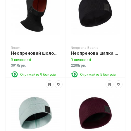
Roam
Neoprene Beanie
Неопреновий шолом Mystic Roam Hood Long 3mm Black
Неопренова шапка Mystic Beanie Neoprene 2mm Black
В наявності
В наявності
3910грн.
2208грн.
Отримайте 9 бонусів
Отримайте 5 бонусів