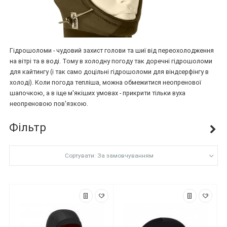
Гідрошоломи - чудовий захист голови та шиї від переохолодження
на вітрі та в воді. Тому в холодну погоду так доречні гідрошоломи
для кайтингу (і так само доцільні гідрошоломи для віндсерфінгу в
холоді). Коли погода тепліша, можна обмежитися неопренової
шапочкою, а в іще м'якіших умовах - прикрити тільки вуха
неопреновою пов'язкою.
Фільтр
Сортувати: За замовчуванням